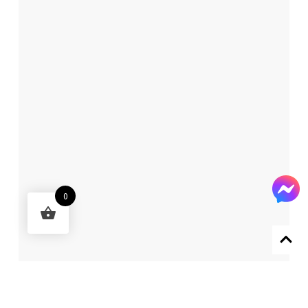
0
Designed by 森柒概念 SENCHIC CO., LTD.