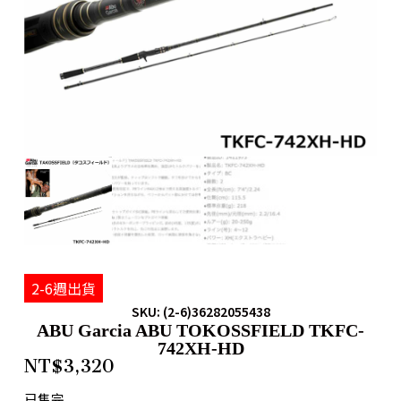
2-6週出貨
SKU: (2-6)36282055438
ABU Garcia ABU TOKOSSFIELD TKFC-
742XH-HD
NT$
3,320
已售完