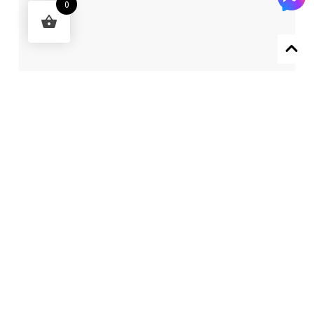
0
Designed by 森柒概念 SENCHIC CO., LTD.