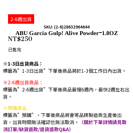
2-6週出貨
SKU: (2-6)28632964644
ABU Garcia Gulp! Alive Powderｰ1.8OZ
NT$
250
已售完
※1-3日出貨商品：
標籤為”1-3日出貨”下單後商品將於1-3個工作日內出貨。
※2-6週出貨商品：
標籤為”2-6週出貨”下單後商品最慢6週內，最快2週左右出
貨。
※預購商品：
標籤為”預購”，下單後商品將會等品牌製造商生產後出
貨，出貨時間無法確認也無法取消。
（關於下單詳情請見取
消訂單/缺貨退款/退貨退款Q&A）