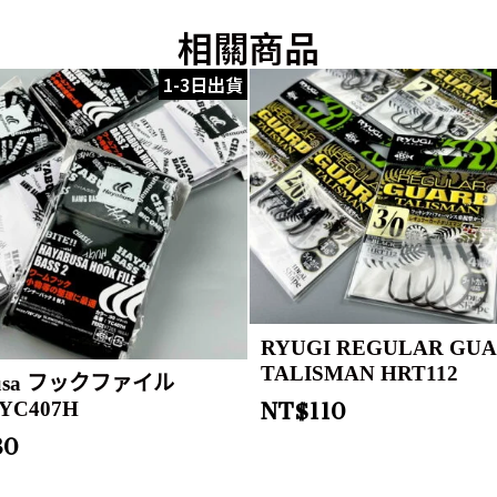
相關商品
1-3日出貨
RYUGI REGULAR GU
TALISMAN HRT112
busa フックファイル
 YC407H
NT$
110
80