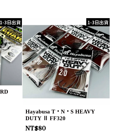
1-3日出貨
1-3日出貨
ARD
Hayabusa T・N・S HEAVY
DUTY Ⅱ FF320
NT$
80