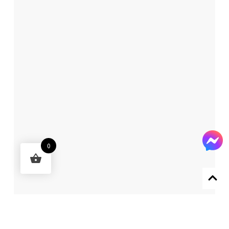
0
Designed by 森柒概念 SENCHIC CO., LTD.