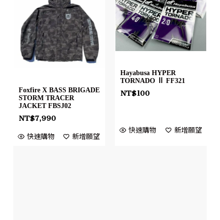
Hayabusa HYPER
TORNADO Ⅱ FF321
Foxfire X BASS BRIGADE
NT$
100
STORM TRACER
JACKET FBSJ02
NT$
7,990
快速購物
新增願望
快速購物
新增願望