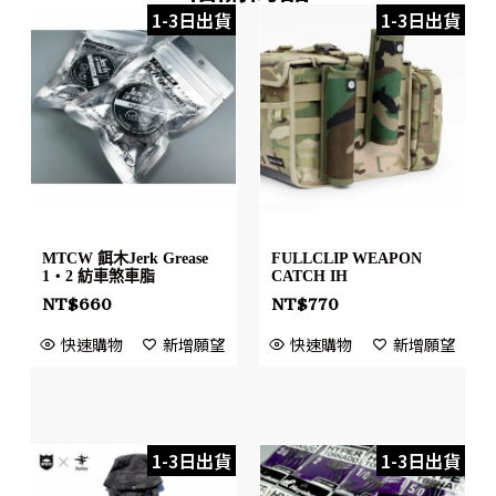
1-3日出貨
1-3日出貨
MTCW 餌木Jerk Grease
FULLCLIP WEAPON
1・2 紡車煞車脂
CATCH IH
NT$
660
NT$
770
快速購物
新增願望
快速購物
新增願望
1-3日出貨
1-3日出貨