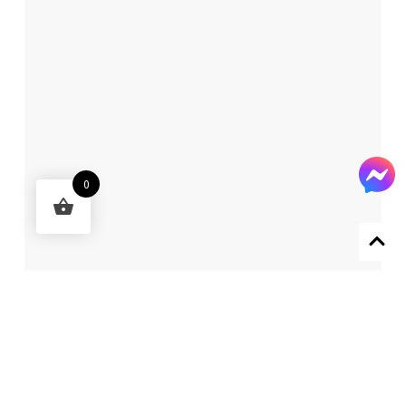
0
Designed by 森柒概念 SENCHIC CO., LTD.