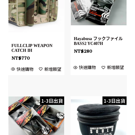
Hayabusa フックファイル
BASS2 YC407H
FULLCLIP WEAPON
CATCH IH
NT$
280
NT$
770
快速購物
新增願望
快速購物
新增願望
1-3日出貨
1-3日出貨