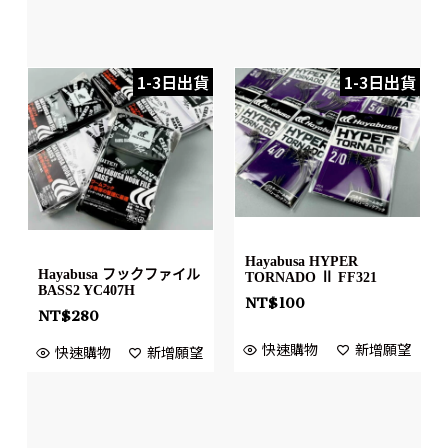
1-3日出貨
1-3日出貨
Hayabusa HYPER
Hayabusa フックファイル
TORNADO Ⅱ FF321
BASS2 YC407H
NT$
100
NT$
280
快速購物
新增願望
快速購物
新增願望