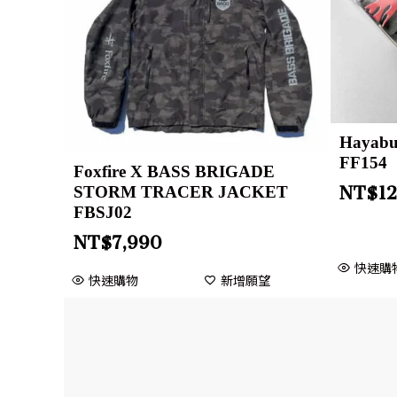
Hayab
FF154
Foxfire X BASS BRIGADE
STORM TRACER JACKET
NT$
1
FBSJ02
NT$
7,990
快速購
快速購物
新增願望