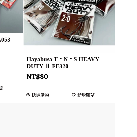
053
Hayabusa T・N・S HEAVY
DUTY Ⅱ FF320
NT$
80
望
快速購物
新增願望