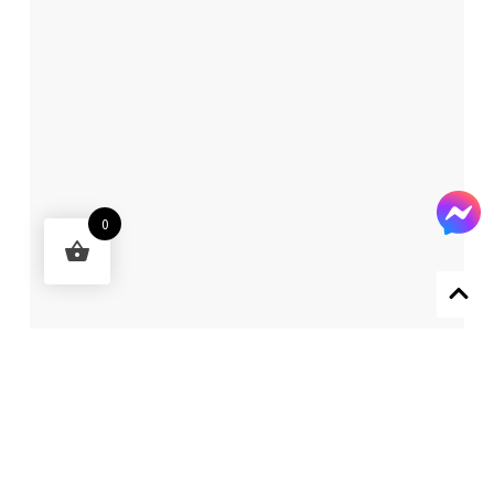
0
Designed by 森柒概念 SENCHIC CO., LTD.