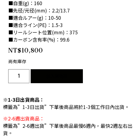
■自重(g)：160
■先径/元径(mm)：2.2/13.7
■適合ルアー(g)：10-50
■適合ライン(PE)：1.5-3
■リールシート位置(mm)：375
■カーボン含有率(%)：99.6
NT$
10,800
尚有庫存
加入購物車
※1-3日出貨商品：
標籤為”1-3日出貨”下單後商品將於1-3個工作日內出貨。
※2-6週出貨商品：
標籤為”2-6週出貨”下單後商品最慢6週內，最快2週左右出
貨。