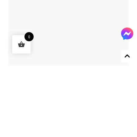
0
Designed by 森柒概念 SENCHIC CO., LTD.