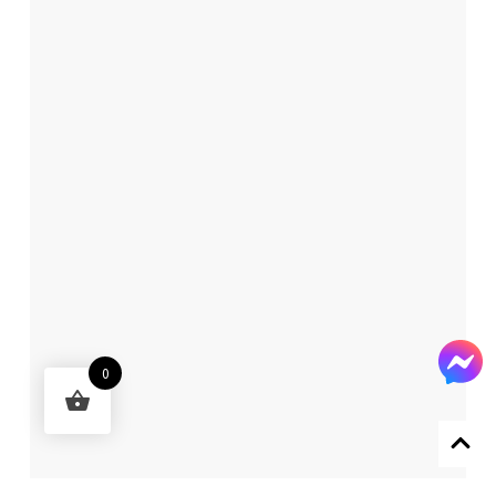
0
Designed by 森柒概念 SENCHIC CO., LTD.