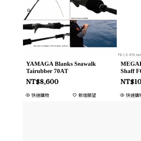
YAMAGA Blanks Seawalk
MEGABA
Tairubber 70AT
Shaff F
NT$
8,600
NT$
1
快速購物
新增願望
快速購