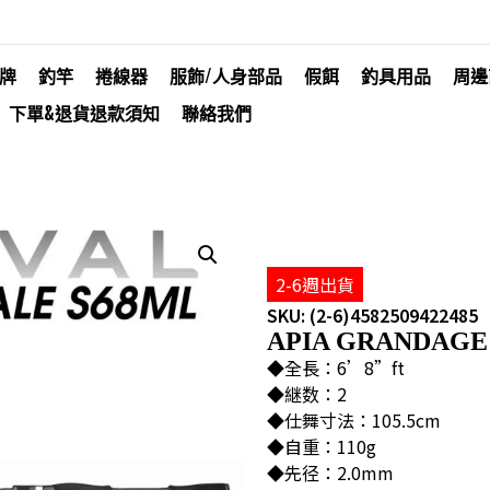
牌
釣竿
捲線器
服飾/人身部品
假餌
釣具用品
周邊
下單&退貨退款須知
聯絡我們
2-6週出貨
SKU: (2-6)4582509422485
APIA GRANDAGE 
◆全長：6’8”ft
◆継数：2
◆仕舞寸法：105.5cm
◆自重：110g
◆先径：2.0mm