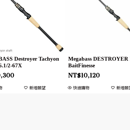
SS Destroyer Tachyon
Megabass DESTROYER 
6.1/2-67X
BaitFinesse
0,300
NT$
10,120
物
新增願望
快速購物
新增願