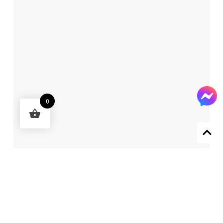
0
Designed by 森柒概念 SENCHIC CO., LTD.