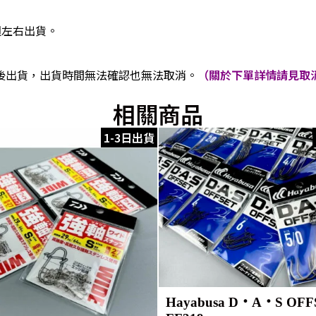
週左右出貨。
後出貨，出貨時間無法確認也無法取消。
（關於下單詳情請見取消
相關商品
1-3日出貨
Hayabusa D・A・S OFF