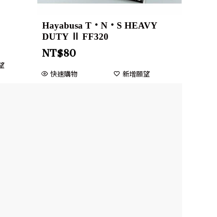
Hayabusa T・N・S HEAVY
DUTY Ⅱ FF320
NT$
80
望
快速購物
新增願望