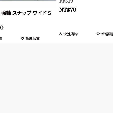
FF319
NT$
70
A 強軸 スナップ ワイドＳ
10
快速購物
新增願
物
新增願望