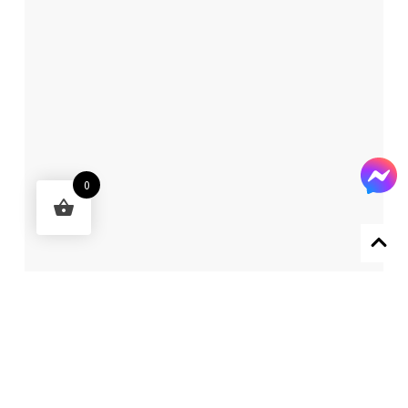
0
Designed by 森柒概念 SENCHIC CO., LTD.