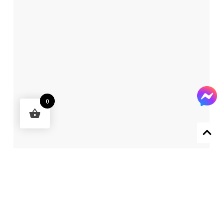
0
Designed by 森柒概念 SENCHIC CO., LTD.