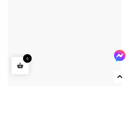
0
Designed by 森柒概念 SENCHIC CO., LTD.