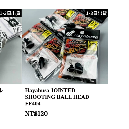
1-3日出貨
1-3日出貨
Hayabusa JOINTED
ル
SHOOTING BALL HEAD
FF404
NT$
120