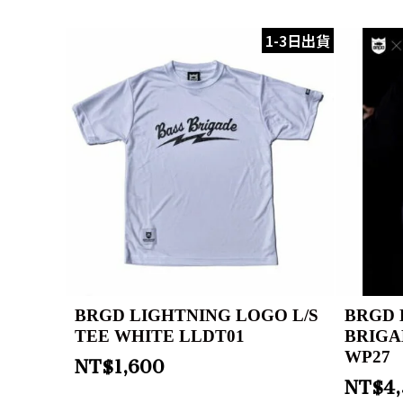
1-3日出貨
BRGD LIGHTNING LOGO L/S
BRGD 
TEE WHITE LLDT01
BRIGA
WP27
NT$
1,600
NT$
4