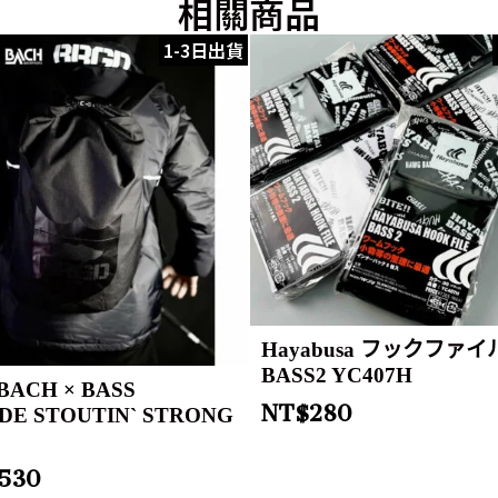
相關商品
1-3日出貨
Hayabusa フックファイ
BASS2 YC407H
BACH × BASS
NT$
280
DE STOUTIN` STRONG
,530