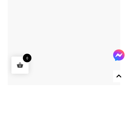
0
Designed by 森柒概念 SENCHIC CO., LTD.