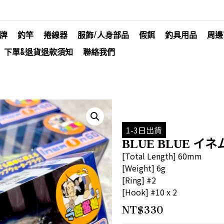
牌
釣竿
捲線器
服飾/人身部品
假餌
釣具用品
周邊
下單&退貨退款須知
聯絡我們
1-3日出貨
BLUE BLUE イネム
[Total Length] 60mm
[Weight] 6g
[Ring] #2
[Hook] #10 x 2
NT$
330