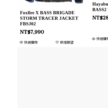
Haya
BASS2
Foxfire X BASS BRIGADE
NT$
2
STORM TRACER JACKET
FBSJ02
NT$
7,990
快速購
快速購物
新增願望