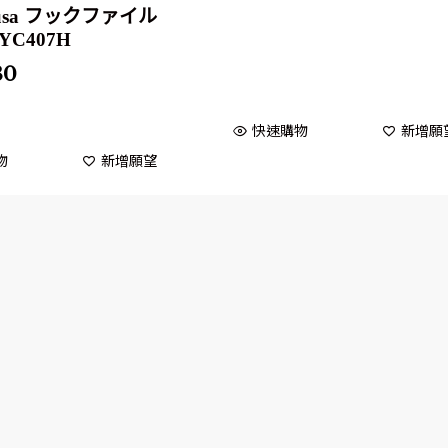
busa フックファイル
 YC407H
80
快速購物
新增願
物
新增願望