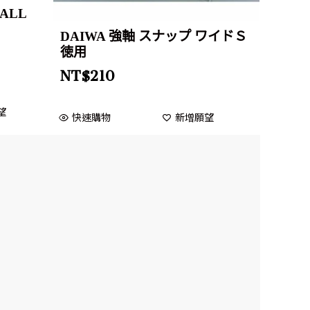
BALL
DAIWA 強軸 スナップ ワイドＳ
徳用
NT$
210
望
快速購物
新增願望