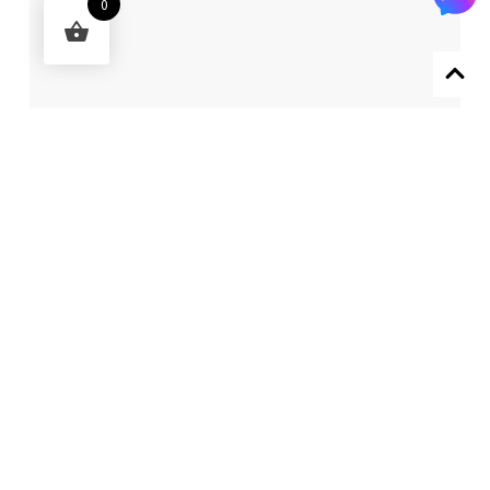
0
Designed by 森柒概念 SENCHIC CO., LTD.