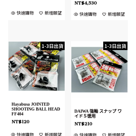
NT$
4,530
快速購物
新增願望
快速購物
新增願望
1-3日出貨
1-3日出貨
Hayabusa JOINTED
SHOOTING BALL HEAD
DAIWA 強軸 スナップ ワ
FF404
イドＳ徳用
NT$
120
NT$
210
快速購物
新增願望
快速購物
新增願望