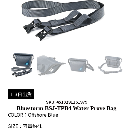
1-3日出貨
SKU: 4513291161979
Bluestorm BSJ-TPB4 Water Prove Bag
COLOR：Offshore Blue
SIZE：容量約4L