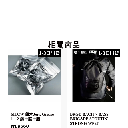
相關商品
1-3日出貨
1-3日出貨
MTCW 餌木Jerk Grease
BRGD BACH × BASS
1・2 紡車煞車脂
BRIGADE STOUTIN`
STRONG WP27
NT$
660