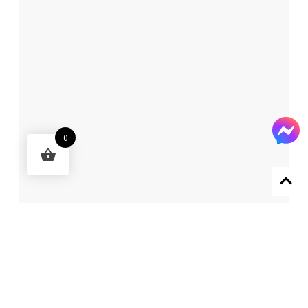
0
Designed by 森柒概念 SENCHIC CO., LTD.