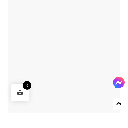
0
Designed by 森柒概念 SENCHIC CO., LTD.