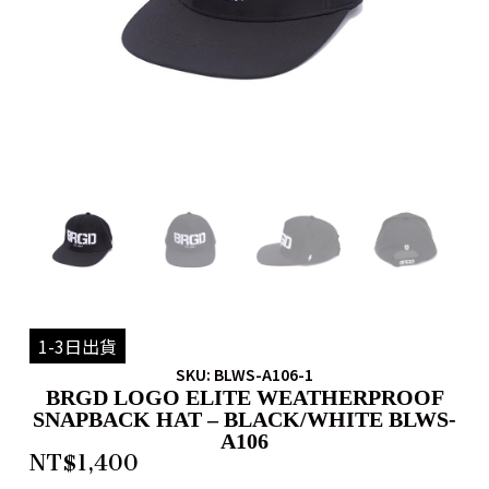
1-3日出貨
SKU: BLWS-A106-1
BRGD LOGO ELITE WEATHERPROOF
SNAPBACK HAT – BLACK/WHITE BLWS-
A106
NT$
1,400