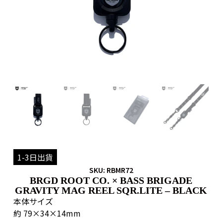
1-3日出貨
SKU: RBMR72
BRGD ROOT CO. × BASS BRIGADE
GRAVITY MAG REEL SQR.LITE – BLACK
本体サイズ
約 79×34×14mm