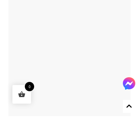
0
Designed by 森柒概念 SENCHIC CO., LTD.