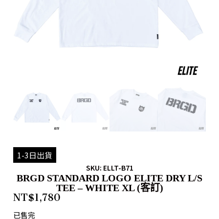
1-3日出貨
SKU: ELLT-B71
BRGD STANDARD LOGO ELITE DRY L/S
TEE – WHITE XL (客訂)
NT$
1,780
已售完