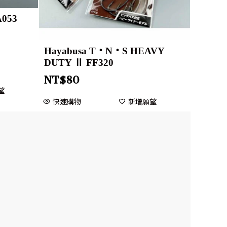
053
Hayabusa T・N・S HEAVY
DUTY Ⅱ FF320
NT$
80
望
快速購物
新增願望