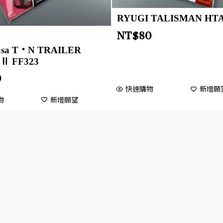
RYUGI TALISMAN HTA
NT$
80
usa T・N TRAILER
Ⅱ FF323
0
快速購物
新增願
物
新增願望