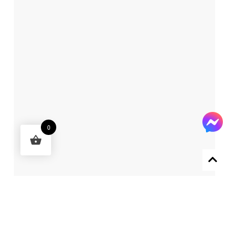
0
Designed by 森柒概念 SENCHIC CO., LTD.