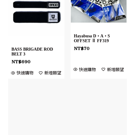
Hayabusa D・A・S
OFFSET Ⅱ FF319
NT$
70
BASS BRIGADE ROD
BELT 3
NT$
690
快速購物
新增願望
快速購物
新增願望