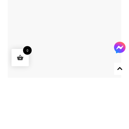
0
Designed by 森柒概念 SENCHIC CO., LTD.