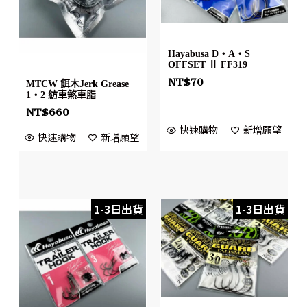
Hayabusa D・A・S
OFFSET Ⅱ FF319
NT$
70
MTCW 餌木Jerk Grease
1・2 紡車煞車脂
NT$
660
快速購物
新增願望
快速購物
新增願望
1-3日出貨
1-3日出貨