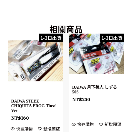
相關商品
1-3日出貨
1-3日出貨
DAIWA 月下美人 しずる
50S
NT$
250
DAIWA STEEZ
CHIQUITA FROG Tinsel
Ver
NT$
160
快速購物
新增願望
快速購物
新增願望