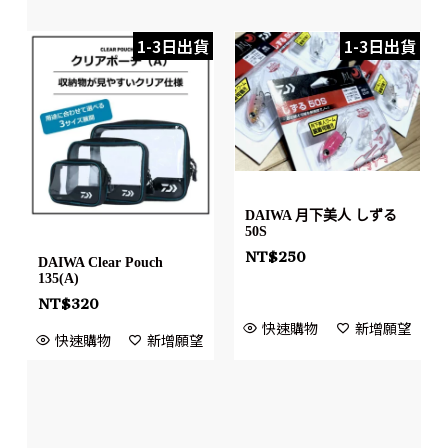
1-3日出貨
1-3日出貨
DAIWA 月下美人 しずる
50S
NT$
250
DAIWA Clear Pouch
135(A)
NT$
320
快速購物
新增願望
快速購物
新增願望