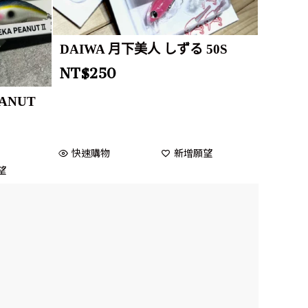
DAIWA 月下美人 しずる 50S
NT$
250
EANUT
快速購物
新增願望
望