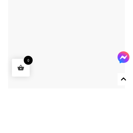
0
Designed by 森柒概念 SENCHIC CO., LTD.