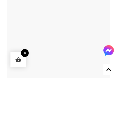
0
Designed by 森柒概念 SENCHIC CO., LTD.