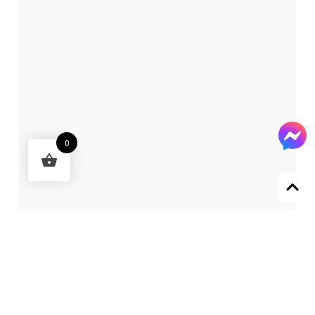
0
Designed by 森柒概念 SENCHIC CO., LTD.