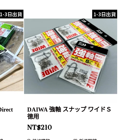
1-3日出貨
1-3日出貨
irect
DAIWA 強軸 スナップ ワイドＳ
徳用
NT$
210