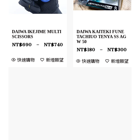
DAIWA IKEJIME MULTI
DAIWA KAITEKI FUNE
SCISSORS
TACHIUO TENYA SS AG
W 50
NT$
690
–
NT$
740
NT$
180
–
NT$
300
快速購物
新增願望
快速購物
新增願望