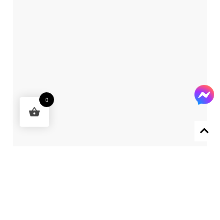
0
Designed by 森柒概念 SENCHIC CO., LTD.