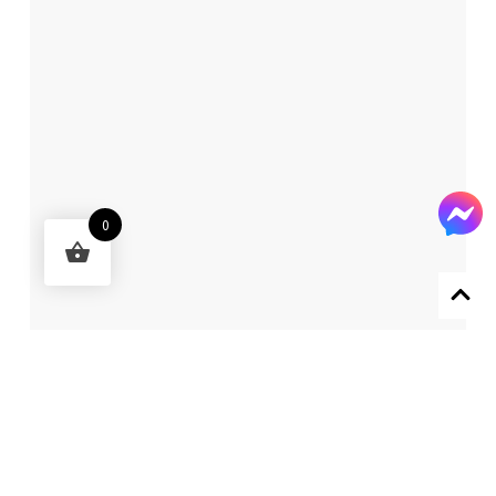
0
Designed by 森柒概念 SENCHIC CO., LTD.