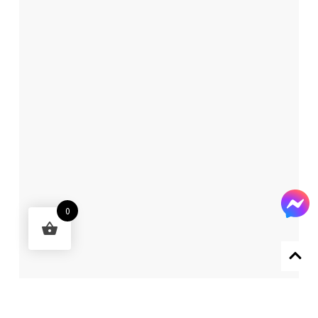
0
Designed by 森柒概念 SENCHIC CO., LTD.