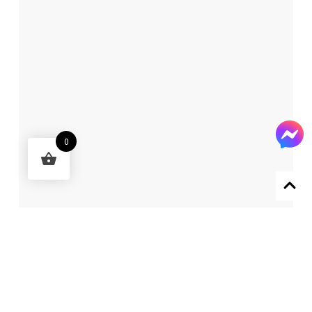
0
Designed by 森柒概念 SENCHIC CO., LTD.