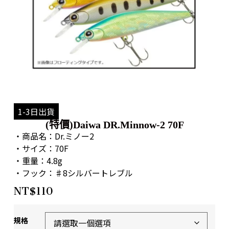
1-3日出貨
(特價)Daiwa DR.Minnow-2 70F
・商品名：Dr.ミノー2
・サイズ：70F
・重量：4.8g
・フック：♯8シルバートレブル
NT$
110
規格