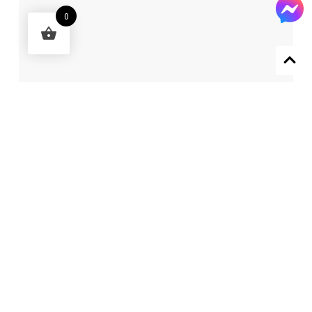
0
Designed by 森柒概念 SENCHIC CO., LTD.