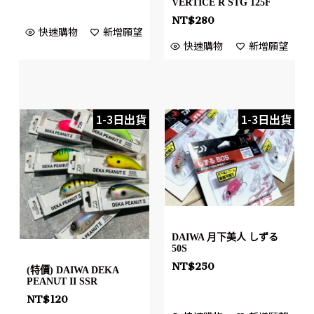
VERTICE R STG 125F
NT$
280
快速購物
新增願望
快速購物
新增願望
1-3日出貨
1-3日出貨
DAIWA 月下美人 しずる
50S
NT$
250
(特價) DAIWA DEKA
PEANUT II SSR
NT$
120