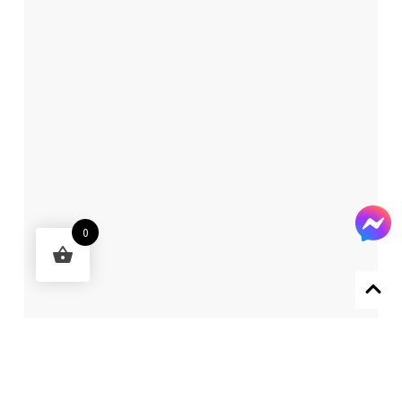
0
Designed by 森柒概念 SENCHIC CO., LTD.