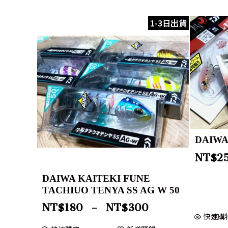
1-3日出貨
DAIW
NT$
2
DAIWA KAITEKI FUNE
TACHIUO TENYA SS AG W 50
NT$
180
–
NT$
300
快速購