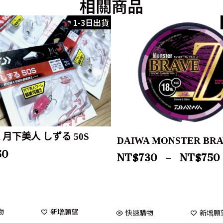
相關商品
1-3日出貨
A 月下美人 しずる 50S
DAIWA MONSTER BRA
50
NT$
730
–
NT$
750
物
新增願望
快速購物
新增願