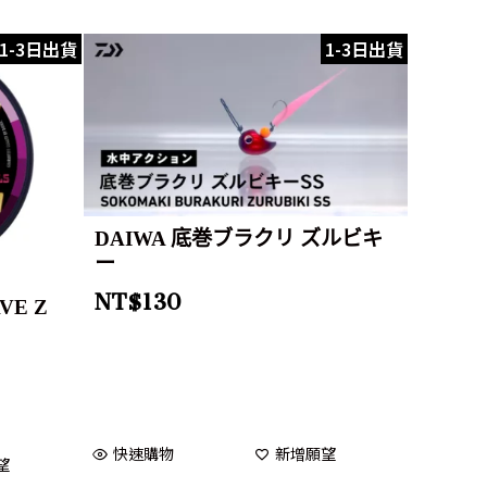
1-3日出貨
1-3日出貨
DAIWA 底巻ブラクリ ズルビキ
ー
NT$
130
VE Z
快速購物
新增願望
望