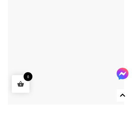
0
Designed by 森柒概念 SENCHIC CO., LTD.