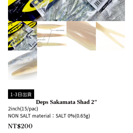
1-3日出貨
Deps Sakamata Shad 2″
2inch(15/pac)
NON SALT material：SALT 0%(0.65g)
NT$
200