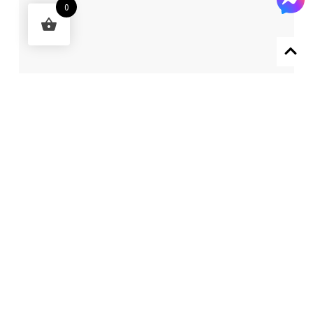
0
Designed by 森柒概念 SENCHIC CO., LTD.