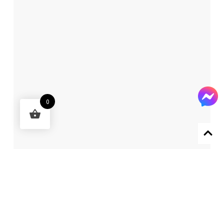
0
Designed by 森柒概念 SENCHIC CO., LTD.