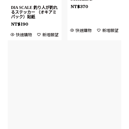
NT$
370
DIA SCALE 釣り人が釣れ
るステッカー （オキアミ
パック）貼紙
NT$
190
快速購物
新增願望
快速購物
新增願望