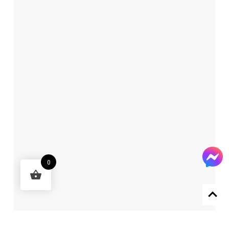
0
Designed by 森柒概念 SENCHIC CO., LTD.