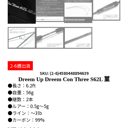
2-6週出貨
SKU: (2-6)4580448894639
Dreem Up Dreem Con Three S62L 菫
●長さ：6.2ft
●自重：56g
●継数：2本
●ルアー：0.5g〜5g
●ライン：〜3lb
●カーボン：99%