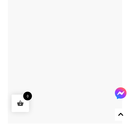
0
Designed by 森柒概念 SENCHIC CO., LTD.