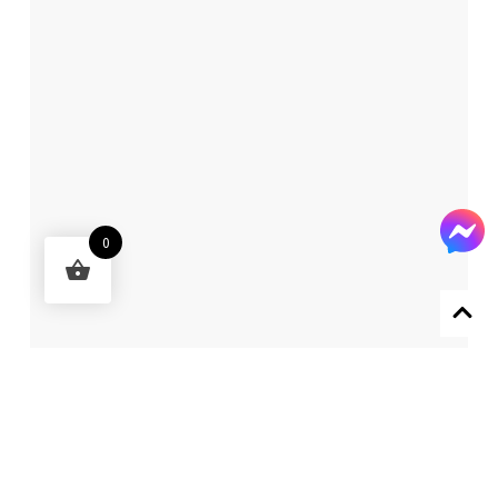
0
Designed by 森柒概念 SENCHIC CO., LTD.