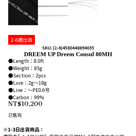
2-6週出貨
SKU: (2-6)4580448894035
DREEM UP Dreem Consul 80MH
●Length：8.0ft
●Weight：85g
●Section：2pcs
●Lure：2g～18g
●Line：～PE0.6号
●Carbon：99%
NT$
10,200
已售完
※1-3日出貨商品：