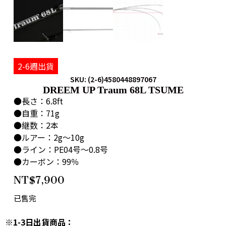
2-6週出貨
SKU: (2-6)4580448897067
DREEM UP Traum 68L TSUME
●長さ：6.8ft
●自重：71g
●継数：2本
●ルアー：2g〜10g
●ライン：PE04号〜0.8号
●カーボン：99％
NT$
7,900
已售完
※1-3日出貨商品：