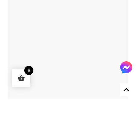
0
Designed by 森柒概念 SENCHIC CO., LTD.